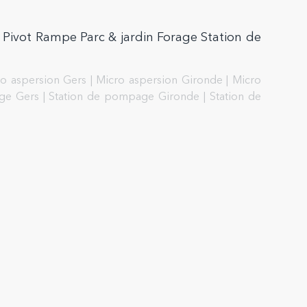
 Pivot Rampe Parc & jardin Forage Station de
o aspersion Gers
|
Micro aspersion Gironde
|
Micro
ge Gers
|
Station de pompage Gironde
|
Station de