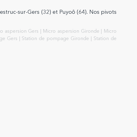
estruc-sur-Gers (32) et Puyoô (64). Nos pivots
o aspersion Gers
|
Micro aspersion Gironde
|
Micro
ge Gers
|
Station de pompage Gironde
|
Station de