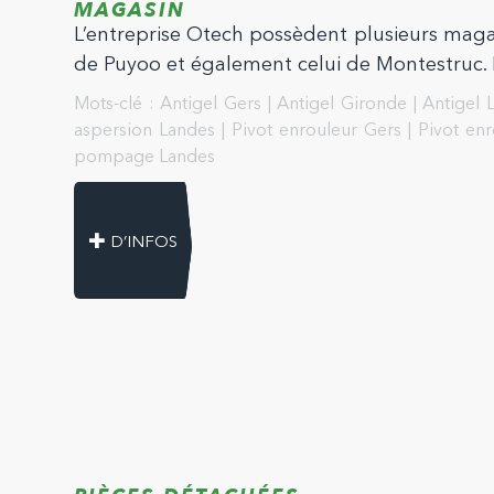
MAGASIN
L’entreprise Otech possèdent plusieurs magas
de Puyoo et également celui de Montestruc. N
Mots-clé :
Antigel Gers
|
Antigel Gironde
|
Antigel 
aspersion Landes
|
Pivot enrouleur Gers
|
Pivot en
pompage Landes
D’INFOS