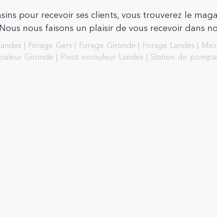
ins pour recevoir ses clients, vous trouverez le maga
ous nous faisons un plaisir de vous recevoir dans no
Landes
|
Forage Gers
|
Forage Gironde
|
Forage Landes
|
Micr
rouleur Gironde
|
Pivot enrouleur Landes
|
Station de pompa