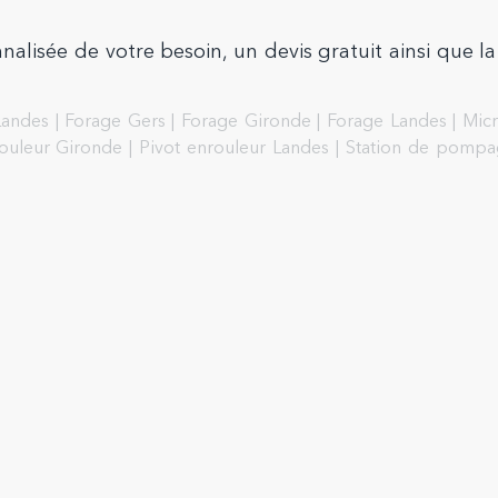
alisée de votre besoin, un devis gratuit ainsi que la
Landes
|
Forage Gers
|
Forage Gironde
|
Forage Landes
|
Micr
rouleur Gironde
|
Pivot enrouleur Landes
|
Station de pompa