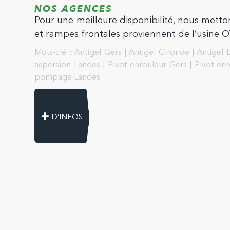
NOS AGENCES
Pour une meilleure disponibilité, nous metton
et rampes frontales proviennent de l’usine
Mots-clé :
Antigel Gers
|
Antigel Gironde
|
Antigel 
aspersion Landes
|
Pivot enrouleur Gers
|
Pivot en
pompage Landes
D’INFOS