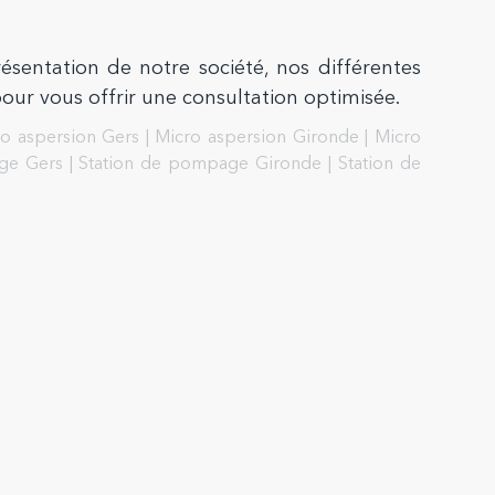
sentation de notre société, nos différentes
our vous offrir une consultation optimisée.
o aspersion Gers
|
Micro aspersion Gironde
|
Micro
ge Gers
|
Station de pompage Gironde
|
Station de