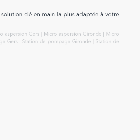
 solution clé en main la plus adaptée à votre
o aspersion Gers
|
Micro aspersion Gironde
|
Micro
ge Gers
|
Station de pompage Gironde
|
Station de