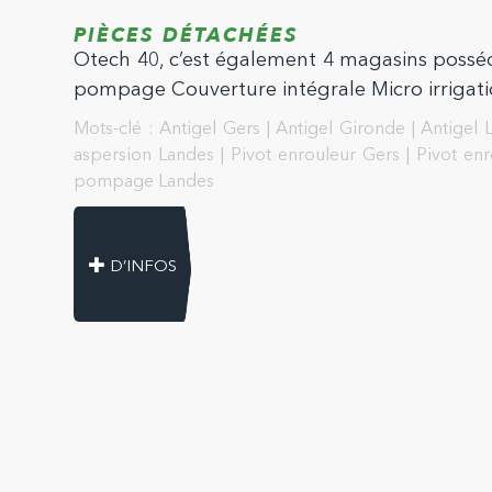
PIÈCES DÉTACHÉES
Otech 40, c’est également 4 magasins posséd
pompage Couverture intégrale Micro irrigat
Mots-clé :
Antigel Gers
|
Antigel Gironde
|
Antigel 
aspersion Landes
|
Pivot enrouleur Gers
|
Pivot en
pompage Landes
D’INFOS