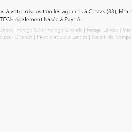
s à votre disposition les agences à Cestas (33), Mont
 OTECH également basée à Puyoô.
Landes
|
Forage Gers
|
Forage Gironde
|
Forage Landes
|
Micr
rouleur Gironde
|
Pivot enrouleur Landes
|
Station de pompa