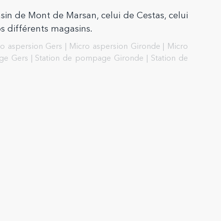
sin de Mont de Marsan, celui de Cestas, celui
s différents magasins.
o aspersion Gers
|
Micro aspersion Gironde
|
Micro
ge Gers
|
Station de pompage Gironde
|
Station de