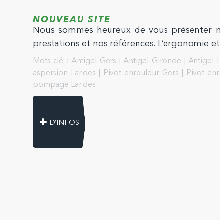
NOUVEAU SITE
Nous sommes heureux de vous présenter notr
prestations et nos références. L’ergonomie e
Mots-clé :
Antigel Gers
|
Antigel Gironde
|
Antigel 
aspersion Landes
|
Pivot enrouleur Gers
|
Pivot en
pompage Landes
D’INFOS