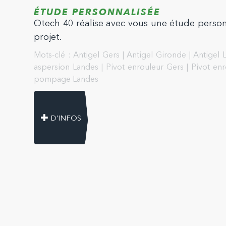
ÉTUDE PERSONNALISÉE
Otech 40 réalise avec vous une étude personn
projet.
Mots-clé :
Antigel Gers
|
Antigel Gironde
|
Antigel 
aspersion Landes
|
Pivot enrouleur Gers
|
Pivot en
pompage Landes
D’INFOS