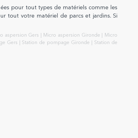
hées pour tout types de matériels comme les
r tout votre matériel de parcs et jardins. Si
o aspersion Gers
|
Micro aspersion Gironde
|
Micro
ge Gers
|
Station de pompage Gironde
|
Station de