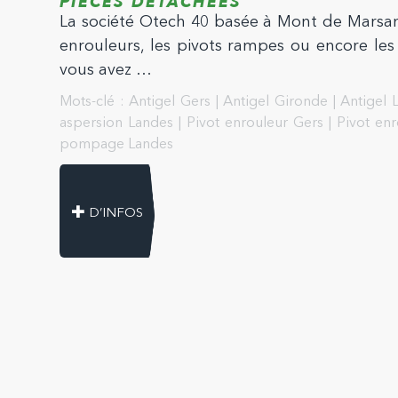
PIÈCES DÉTACHÉES
La société Otech 40 basée à Mont de Marsan
enrouleurs, les pivots rampes ou encore les 
vous avez …
Mots-clé :
Antigel Gers
|
Antigel Gironde
|
Antigel 
aspersion Landes
|
Pivot enrouleur Gers
|
Pivot en
pompage Landes
D’INFOS