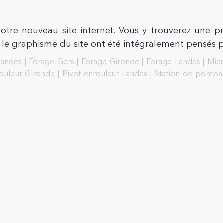
e nouveau site internet. Vous y trouverez une pré
t le graphisme du site ont été intégralement pensés p
Landes
|
Forage Gers
|
Forage Gironde
|
Forage Landes
|
Micr
rouleur Gironde
|
Pivot enrouleur Landes
|
Station de pompa