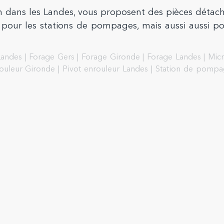
 dans les Landes, vous proposent des pièces détac
pour les stations de pompages, mais aussi aussi pou
Landes
|
Forage Gers
|
Forage Gironde
|
Forage Landes
|
Micr
rouleur Gironde
|
Pivot enrouleur Landes
|
Station de pompa