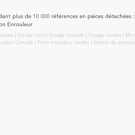
ant plus de 10 000 références en pièces détachées :
ion Enrouleur
Landes
|
Forage Gers
|
Forage Gironde
|
Forage Landes
|
Micr
rouleur Gironde
|
Pivot enrouleur Landes
|
Station de pompa